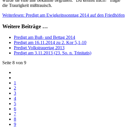
würde sie eine alte bekannte begrüßen. "Du kennst mich?" fragte
die Traurigkeit mißtrauisch.
Weiterlesen: Predigt am Ewigkeitssonntag 2014 auf den Friedhöfen
Weitere Beiträge …
Predigt am Buß- und Bettag 2014
Predigt am 16.11.2014 zu 2. Kor 5,1-10
Predigt Volkstrauertag 2013
Predigt am 3.11.2013 (23. So. n. Trinitatis)
Seite 8 von 9
1
2
3
4
5
6
7
8
9