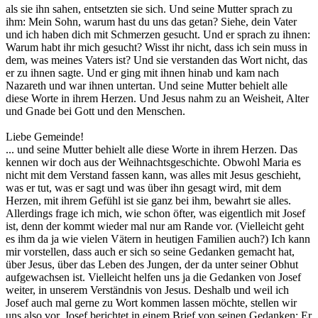
als sie ihn sahen, entsetzten sie sich. Und seine Mutter sprach zu
ihm: Mein Sohn, warum hast du uns das getan? Siehe, dein Vater
und ich haben dich mit Schmerzen gesucht. Und er sprach zu ihnen:
Warum habt ihr mich gesucht? Wisst ihr nicht, dass ich sein muss in
dem, was meines Vaters ist? Und sie verstanden das Wort nicht, das
er zu ihnen sagte. Und er ging mit ihnen hinab und kam nach
Nazareth und war ihnen untertan. Und seine Mutter behielt alle
diese Worte in ihrem Herzen. Und Jesus nahm zu an Weisheit, Alter
und Gnade bei Gott und den Menschen.
Liebe Gemeinde!
... und seine Mutter behielt alle diese Worte in ihrem Herzen. Das
kennen wir doch aus der Weihnachtsgeschichte. Obwohl Maria es
nicht mit dem Verstand fassen kann, was alles mit Jesus geschieht,
was er tut, was er sagt und was über ihn gesagt wird, mit dem
Herzen, mit ihrem Gefühl ist sie ganz bei ihm, bewahrt sie alles.
Allerdings frage ich mich, wie schon öfter, was eigentlich mit Josef
ist, denn der kommt wieder mal nur am Rande vor. (Vielleicht geht
es ihm da ja wie vielen Vätern in heutigen Familien auch?) Ich kann
mir vorstellen, dass auch er sich so seine Gedanken gemacht hat,
über Jesus, über das Leben des Jungen, der da unter seiner Obhut
aufgewachsen ist. Vielleicht helfen uns ja die Gedanken von Josef
weiter, in unserem Verständnis von Jesus. Deshalb und weil ich
Josef auch mal gerne zu Wort kommen lassen möchte, stellen wir
uns also vor, Josef berichtet in einem Brief von seinen Gedanken: Er