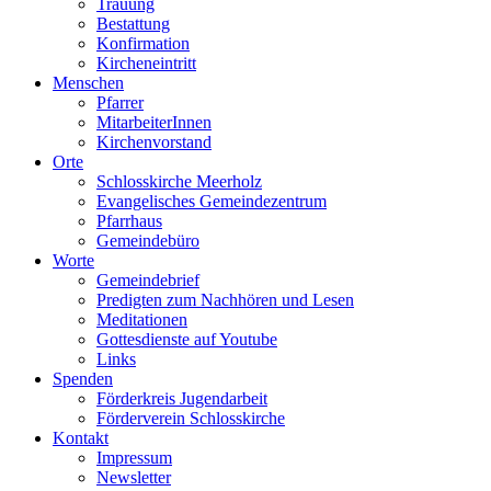
Trauung
Bestattung
Konfirmation
Kircheneintritt
Menschen
Pfarrer
MitarbeiterInnen
Kirchenvorstand
Orte
Schlosskirche Meerholz
Evangelisches Gemeindezentrum
Pfarrhaus
Gemeindebüro
Worte
Gemeindebrief
Predigten zum Nachhören und Lesen
Meditationen
Gottesdienste auf Youtube
Links
Spenden
Förderkreis Jugendarbeit
Förderverein Schlosskirche
Kontakt
Impressum
Newsletter