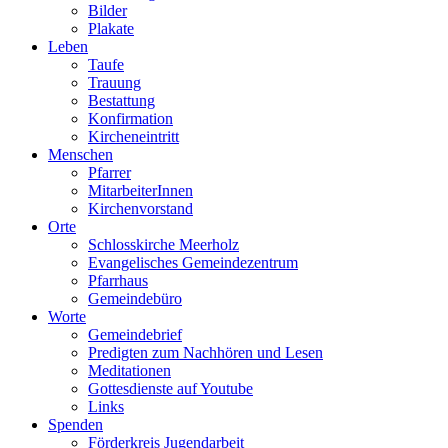
Bilder
Plakate
Leben
Taufe
Trauung
Bestattung
Konfirmation
Kircheneintritt
Menschen
Pfarrer
MitarbeiterInnen
Kirchenvorstand
Orte
Schlosskirche Meerholz
Evangelisches Gemeindezentrum
Pfarrhaus
Gemeindebüro
Worte
Gemeindebrief
Predigten zum Nachhören und Lesen
Meditationen
Gottesdienste auf Youtube
Links
Spenden
Förderkreis Jugendarbeit