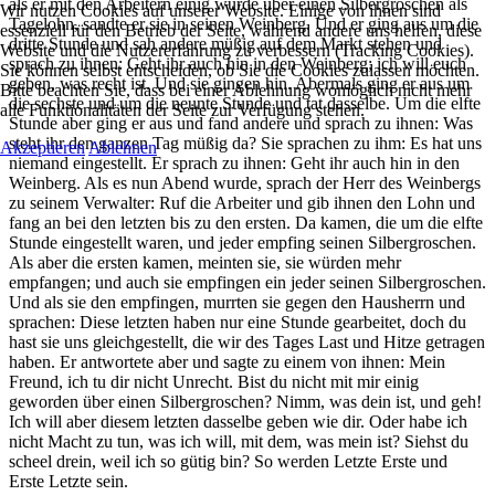
als er mit den Arbeitern einig wurde über einen Silbergroschen als
Wir nutzen Cookies auf unserer Website. Einige von ihnen sind
Tagelohn, sandte er sie in seinen Weinberg. Und er ging aus um die
essenziell für den Betrieb der Seite, während andere uns helfen, diese
dritte Stunde und sah andere müßig auf dem Markt stehen und
Website und die Nutzererfahrung zu verbessern (Tracking Cookies).
sprach zu ihnen: Geht ihr auch hin in den Weinberg; ich will euch
Sie können selbst entscheiden, ob Sie die Cookies zulassen möchten.
geben, was recht ist. Und sie gingen hin. Abermals ging er aus um
Bitte beachten Sie, dass bei einer Ablehnung womöglich nicht mehr
die sechste und um die neunte Stunde und tat dasselbe. Um die elfte
alle Funktionalitäten der Seite zur Verfügung stehen.
Stunde aber ging er aus und fand andere und sprach zu ihnen: Was
steht ihr den ganzen Tag müßig da? Sie sprachen zu ihm: Es hat uns
Akzeptieren
Ablehnen
niemand eingestellt. Er sprach zu ihnen: Geht ihr auch hin in den
Weinberg. Als es nun Abend wurde, sprach der Herr des Weinbergs
zu seinem Verwalter: Ruf die Arbeiter und gib ihnen den Lohn und
fang an bei den letzten bis zu den ersten. Da kamen, die um die elfte
Stunde eingestellt waren, und jeder empfing seinen Silbergroschen.
Als aber die ersten kamen, meinten sie, sie würden mehr
empfangen; und auch sie empfingen ein jeder seinen Silbergroschen.
Und als sie den empfingen, murrten sie gegen den Hausherrn und
sprachen: Diese letzten haben nur eine Stunde gearbeitet, doch du
hast sie uns gleichgestellt, die wir des Tages Last und Hitze getragen
haben. Er antwortete aber und sagte zu einem von ihnen: Mein
Freund, ich tu dir nicht Unrecht. Bist du nicht mit mir einig
geworden über einen Silbergroschen? Nimm, was dein ist, und geh!
Ich will aber diesem letzten dasselbe geben wie dir. Oder habe ich
nicht Macht zu tun, was ich will, mit dem, was mein ist? Siehst du
scheel drein, weil ich so gütig bin? So werden Letzte Erste und
Erste Letzte sein.