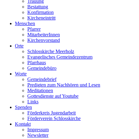
Trauung
Bestattung
Konfirmation
Kircheneintritt
Menschen
Pfarrer
MitarbeiterInnen
Kirchenvorstand
Orte
Schlosskirche Meerholz
Evangelisches Gemeindezentrum
Pfarrhaus
Gemeindebüro
Worte
Gemeindebrief
Predigten zum Nachhören und Lesen
Meditationen
Gottesdienste auf Youtube
Links
Spenden
Förderkreis Jugendarbeit
Förderverein Schlosskirche
Kontakt
Impressum
Newsletter