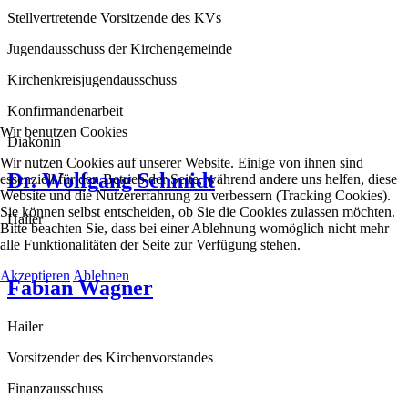
Stellvertretende Vorsitzende des KVs
Jugendausschuss der Kirchengemeinde
Kirchenkreisjugendausschuss
Konfirmandenarbeit
Wir benutzen Cookies
Diakonin
Wir nutzen Cookies auf unserer Website. Einige von ihnen sind
Dr. Wolfgang Schmidt
essenziell für den Betrieb der Seite, während andere uns helfen, diese
Website und die Nutzererfahrung zu verbessern (Tracking Cookies).
Sie können selbst entscheiden, ob Sie die Cookies zulassen möchten.
Hailer
Bitte beachten Sie, dass bei einer Ablehnung womöglich nicht mehr
alle Funktionalitäten der Seite zur Verfügung stehen.
Akzeptieren
Ablehnen
Fabian Wagner
Hailer
Vorsitzender des Kirchenvorstandes
Finanzausschuss