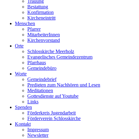
Trauung
Bestattung
Konfirmation
Kircheneintritt
Menschen
Pfarrer
MitarbeiterInnen
Kirchenvorstand
Orte
Schlosskirche Meerholz
Evangelisches Gemeindezentrum
Pfarrhaus
Gemeindebüro
Worte
Gemeindebrief
Predigten zum Nachhören und Lesen
Meditationen
Gottesdienste auf Youtube
Links
Spenden
Förderkreis Jugendarbeit
Förderverein Schlosskirche
Kontakt
Impressum
Newsletter