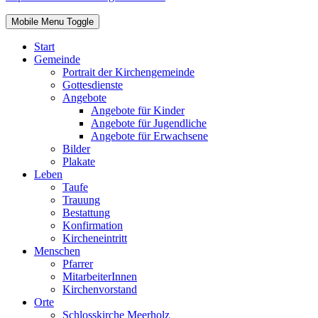
Mobile Menu Toggle
Start
Gemeinde
Portrait der Kirchengemeinde
Gottesdienste
Angebote
Angebote für Kinder
Angebote für Jugendliche
Angebote für Erwachsene
Bilder
Plakate
Leben
Taufe
Trauung
Bestattung
Konfirmation
Kircheneintritt
Menschen
Pfarrer
MitarbeiterInnen
Kirchenvorstand
Orte
Schlosskirche Meerholz