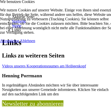
Wir benutzen Cookies
Wir nutzen Cookies auf unserer Website. Einige von ihnen sind essenzi
für den Betrieb der Seite, während andere uns helfen, diese Website un
Aktuelle Seite:
Nutzererfahrung zu verbessern (Tracking Cookies). Sie können selbst
Startseite
entscheiden, ob Sie die Cookies zulassen möchten. Bitte beachten Sie, 
Worte
bei einer Ablehnung womöglich nicht mehr alle Funktionalitäten der Se
Links
zur Verfügung stehen.
Links
Akzeptieren
Ablehnen
Links zu weiteren Seiten
Videos unseres Kooperationsraumes am Heiligenkopf
Henning Porrmann
In regelmäßigen Abständen möchten wir Sie über interessante
Neuigkeiten aus unserer Gemeinde informieren. Klicken Sie einfach
auf den nachfolgenden Link um den
Newsletter zu abonnieren