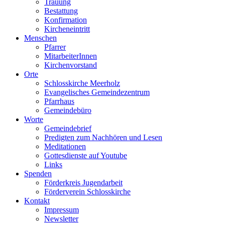
Trauung
Bestattung
Konfirmation
Kircheneintritt
Menschen
Pfarrer
MitarbeiterInnen
Kirchenvorstand
Orte
Schlosskirche Meerholz
Evangelisches Gemeindezentrum
Pfarrhaus
Gemeindebüro
Worte
Gemeindebrief
Predigten zum Nachhören und Lesen
Meditationen
Gottesdienste auf Youtube
Links
Spenden
Förderkreis Jugendarbeit
Förderverein Schlosskirche
Kontakt
Impressum
Newsletter