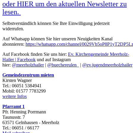
oder HIER um den aktuellen Newsletter zu
lesen.
Selbstverständlich können Sie Ihre Einwilligung jederzeit
widerrufen.
Auf Whatsapp können Sie hier unseren Neuigkeiten Kanal
abonnieren:
https://whatsapp.com/channel/0029Vb5oP8P1yT2DP5L
Auf Facebook finden Sie uns hier:
Ev. Kirchengemeinde Meerholz-
Hailer | Facebook
und auf Instagram
hier:
@meerholzhailer
|
@buechereulen_
|
@ev.jugendmeerholzhailer
Gemeindezentrum mieten
Kirsten Wagner
Tel.: 06051 5384941
Mobil: 01577 7783299
weitere Infos
Pfarramt 1
Pfr. Henning Porrmann
Taunusstr. 7
63571 Gelnhausen - Meerholz
Tel.: 06051 / 66177