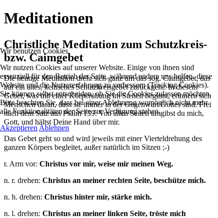
Meditationen
Christliche Meditation zum Schutzkreis-
Wir benutzen Cookies
bzw. Caimgebet
Wir nutzen Cookies auf unserer Website. Einige von ihnen sind
essenziell für den Betrieb der Seite, während andere uns helfen, diese
Die heutige Meditation dreht sich ganz um das sog. Caimgebet, das
Website und die Nutzererfahrung zu verbessern (Tracking Cookies).
auf ein altes, keltisches Schutzkreisgebet zurückgeht. In diesem
Sie können selbst entscheiden, ob Sie die Cookies zulassen möchten.
Gebet, was mit einer Körperübung im Stehen beginnt, erinnern sich
Bitte beachten Sie, dass bei einer Ablehnung womöglich nicht mehr
Menschen daran, dass sie immer in der Gegenwart Gottes sind. Frei
alle Funktionalitäten der Seite zur Verfügung stehen.
nach dem Satz aus Psalm 139: Von allen Seiten umgibst du mich,
Gott, und hältst Deine Hand über mir.
Akzeptieren
Ablehnen
Das Gebet geht so und wird jeweils mit einer Vierteldrehung des
ganzen Körpers begleitet, außer natürlich im Sitzen ;-)
r. Arm vor:
Christus vor mir, weise mir meinen Weg.
n. r. drehen:
Christus an meiner rechten Seite, beschütze mich.
n. h. drehen:
Christus hinter mir, stärke mich.
n. l. drehen:
Christus an meiner linken Seite, tröste mich