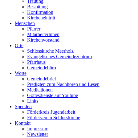
Trauung
Bestattung
Konfirmation
Kircheneintritt
Menschen
Pfarrer
MitarbeiterInnen
Kirchenvorstand
Orte
Schlosskirche Meerholz
Evangelisches Gemeindezentrum
Pfarrhaus
Gemeindebüro
Worte
Gemeindebrief
Predigten zum Nachhören und Lesen
Meditationen
Gottesdienste auf Youtube
Links
Spenden
Förderkreis Jugendarbeit
Förderverein Schlosskirche
Kontakt
Impressum
Newsletter