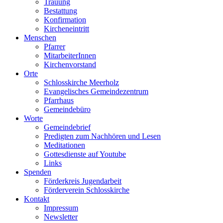
Trauung
Bestattung
Konfirmation
Kircheneintritt
Menschen
Pfarrer
MitarbeiterInnen
Kirchenvorstand
Orte
Schlosskirche Meerholz
Evangelisches Gemeindezentrum
Pfarrhaus
Gemeindebüro
Worte
Gemeindebrief
Predigten zum Nachhören und Lesen
Meditationen
Gottesdienste auf Youtube
Links
Spenden
Förderkreis Jugendarbeit
Förderverein Schlosskirche
Kontakt
Impressum
Newsletter