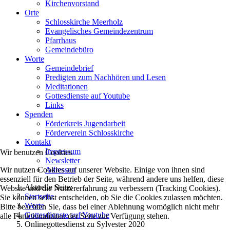
Kirchenvorstand
Orte
Schlosskirche Meerholz
Evangelisches Gemeindezentrum
Pfarrhaus
Gemeindebüro
Worte
Gemeindebrief
Predigten zum Nachhören und Lesen
Meditationen
Gottesdienste auf Youtube
Links
Spenden
Förderkreis Jugendarbeit
Förderverein Schlosskirche
Kontakt
Impressum
Wir benutzen Cookies
Newsletter
Wir nutzen Cookies auf unserer Website. Einige von ihnen sind
Adressen
essenziell für den Betrieb der Seite, während andere uns helfen, diese
Aktuelle Seite:
Website und die Nutzererfahrung zu verbessern (Tracking Cookies).
Startseite
Sie können selbst entscheiden, ob Sie die Cookies zulassen möchten.
Worte
Bitte beachten Sie, dass bei einer Ablehnung womöglich nicht mehr
Gottesdienste auf Youtube
alle Funktionalitäten der Seite zur Verfügung stehen.
Onlinegottesdienst zu Sylvester 2020