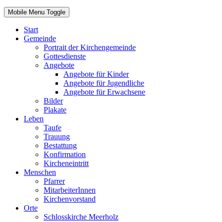
Mobile Menu Toggle
Start
Gemeinde
Portrait der Kirchengemeinde
Gottesdienste
Angebote
Angebote für Kinder
Angebote für Jugendliche
Angebote für Erwachsene
Bilder
Plakate
Leben
Taufe
Trauung
Bestattung
Konfirmation
Kircheneintritt
Menschen
Pfarrer
MitarbeiterInnen
Kirchenvorstand
Orte
Schlosskirche Meerholz