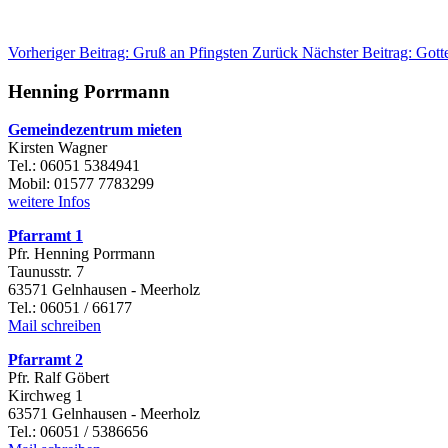
Vorheriger Beitrag: Gruß an Pfingsten
Zurück
Nächster Beitrag: Got
Henning Porrmann
Gemeindezentrum mieten
Kirsten Wagner
Tel.: 06051 5384941
Mobil: 01577 7783299
weitere Infos
Pfarramt 1
Pfr. Henning Porrmann
Taunusstr. 7
63571 Gelnhausen - Meerholz
Tel.: 06051 / 66177
Mail schreiben
Pfarramt 2
Pfr. Ralf Göbert
Kirchweg 1
63571 Gelnhausen - Meerholz
Tel.: 06051 / 5386656