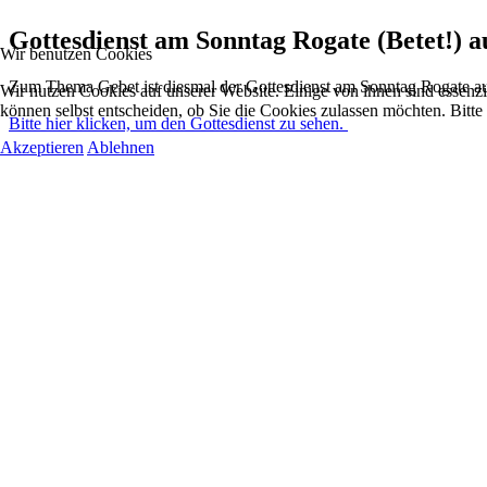
Gottesdienst am Sonntag Rogate (Betet!) a
Wir benutzen Cookies
Zum Thema Gebet ist diesmal der Gottesdienst am Sonntag Rogate au
Wir nutzen Cookies auf unserer Website. Einige von ihnen sind essenzi
können selbst entscheiden, ob Sie die Cookies zulassen möchten. Bitte
Bitte hier klicken, um den Gottesdienst zu sehen.
Akzeptieren
Ablehnen