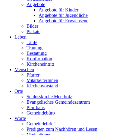
Angebote
Angebote für Kinder
Angebote für Jugendliche
Angebote für Erwachsene
Bilder
Plakate
Leben
Taufe
Trauung
Bestattung
Konfirmation
Kircheneintritt
Menschen
Pfarrer
MitarbeiterInnen
Kirchenvorstand
Orte
Schlosskirche Meerholz
Evangelisches Gemeindezentrum
Pfarrhaus
Gemeindebüro
Worte
Gemeindebrief
Predigten zum Nachhören und Lesen
Meditationen