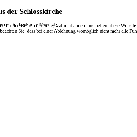
us der Schlosskirche
s der Schlosskirche Meerholz.
ell für den Betrieb der Seite, während andere uns helfen, diese Websit
 beachten Sie, dass bei einer Ablehnung womöglich nicht mehr alle Funk