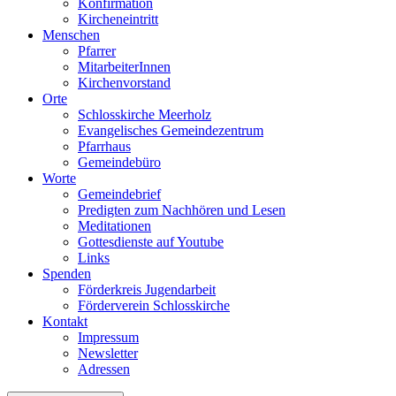
Konfirmation
Kircheneintritt
Menschen
Pfarrer
MitarbeiterInnen
Kirchenvorstand
Orte
Schlosskirche Meerholz
Evangelisches Gemeindezentrum
Pfarrhaus
Gemeindebüro
Worte
Gemeindebrief
Predigten zum Nachhören und Lesen
Meditationen
Gottesdienste auf Youtube
Links
Spenden
Förderkreis Jugendarbeit
Förderverein Schlosskirche
Kontakt
Impressum
Newsletter
Adressen