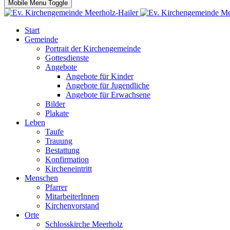
Mobile Menu Toggle
Start
Gemeinde
Portrait der Kirchengemeinde
Gottesdienste
Angebote
Angebote für Kinder
Angebote für Jugendliche
Angebote für Erwachsene
Bilder
Plakate
Leben
Taufe
Trauung
Bestattung
Konfirmation
Kircheneintritt
Menschen
Pfarrer
MitarbeiterInnen
Kirchenvorstand
Orte
Schlosskirche Meerholz