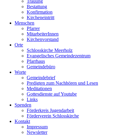
Trauung
Bestattung
Konfirmation
Kircheneintritt
Menschen
Pfarrer
MitarbeiterInnen
Kirchenvorstand
Orte
Schlosskirche Meerholz
Evangelisches Gemeindezentrum
Pfarrhaus
Gemeindebüro
Worte
Gemeindebrief
Predigten zum Nachhören und Lesen
Meditationen
Gottesdienste auf Youtube
Links
Spenden
Förderkreis Jugendarbeit
Förderverein Schlosskirche
Kontakt
Impressum
Newsletter