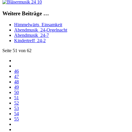
Weitere Beiträge …
Himmelwärts_Einsamkeit
Abendmusik_24-Orgelnacht
Abendmusik_24-7
Kindertreff_24-2
Seite 51 von 62
46
47
48
49
50
51
52
53
54
55