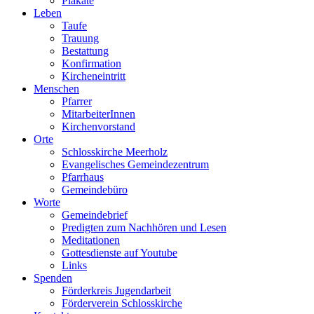
Plakate
Leben
Taufe
Trauung
Bestattung
Konfirmation
Kircheneintritt
Menschen
Pfarrer
MitarbeiterInnen
Kirchenvorstand
Orte
Schlosskirche Meerholz
Evangelisches Gemeindezentrum
Pfarrhaus
Gemeindebüro
Worte
Gemeindebrief
Predigten zum Nachhören und Lesen
Meditationen
Gottesdienste auf Youtube
Links
Spenden
Förderkreis Jugendarbeit
Förderverein Schlosskirche