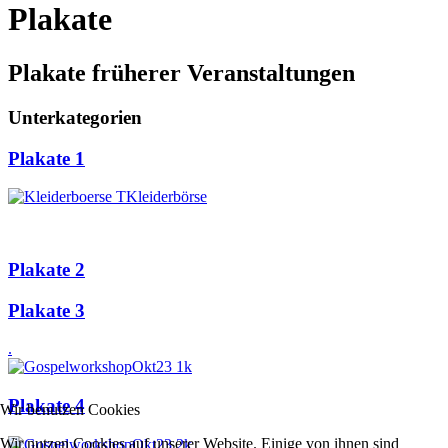
Plakate
Plakate früherer Veranstaltungen
Unterkategorien
Plakate 1
Kleiderbörse
Plakate 2
Plakate 3
.
Plakate 4
Wir benutzen Cookies
Wir nutzen Cookies auf unserer Website. Einige von ihnen sind