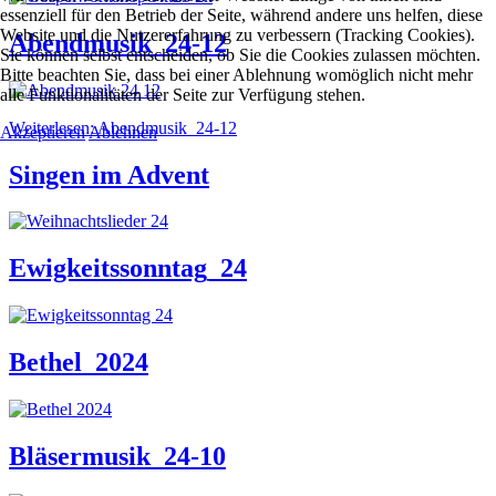
essenziell für den Betrieb der Seite, während andere uns helfen, diese
Website und die Nutzererfahrung zu verbessern (Tracking Cookies).
Abendmusik_24-12
Sie können selbst entscheiden, ob Sie die Cookies zulassen möchten.
Bitte beachten Sie, dass bei einer Ablehnung womöglich nicht mehr
alle Funktionalitäten der Seite zur Verfügung stehen.
Weiterlesen: Abendmusik_24-12
Akzeptieren
Ablehnen
Singen im Advent
Ewigkeitssonntag_24
Bethel_2024
Bläsermusik_24-10